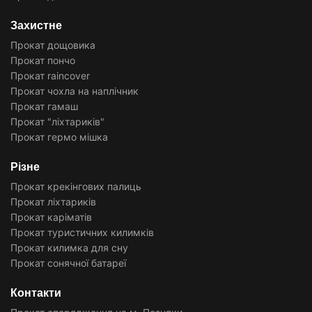
Захистне
Прокат дощовика
Прокат пончо
Прокат raincover
Прокат чохла на наплічник
Прокат гамаш
Прокат "ліхтариків"
Прокат гермо мішка
Різне
Прокат крекінгових палиць
Прокат ліхтариків
Прокат каріматів
Прокат туристичних килимків
Прокат килимка для сну
Прокат сонячної батареї
Контакти