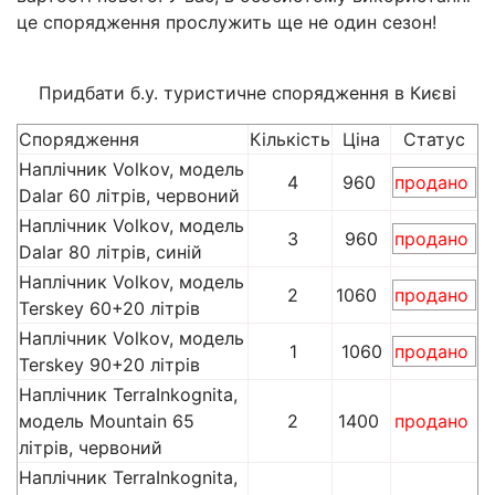
це спорядження прослужить ще не один сезон!
Придбати б.у. туристичне спорядження в Києві
Спорядження
Кількість
Ціна
Статус
Наплічник Volkov, модель
4
960
продано
Dalar 60 літрів, червоний
Наплічник Volkov, модель
3
960
продано
Dalar 80 літрів, синій
Наплічник Volkov, модель
2
1060
продано
Terskey 60+20 літрів
Наплічник Volkov, модель
1
1060
продано
Terskey 90+20 літрів
Наплічник TerraInkognita,
модель Mountain 65
2
1400
продано
літрів, червоний
Наплічник TerraInkognita,