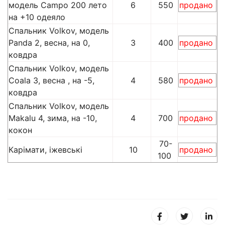
модель Campo 200 лето
6
550
продано
на +10 одеяло
Спальник Volkov, модель
Panda 2, весна, на 0,
3
400
продано
ковдра
Спальник Volkov, модель
Coala 3, весна , на -5,
4
580
продано
ковдра
Спальник Volkov, модель
Makalu 4, зима, на -10,
4
700
продано
кокон
70-
Карімати, іжевські
10
продано
100