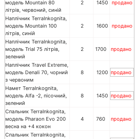
модель Mountain 80
2
1450
продано
літрів, червоний, синій
Наплічник TerraInkognita,
модель Mountain 100
2
1600
продано
літрів, синій
Наплічник TerraInkognita,
модель Trial 75 літрів,
2
1700
продано
зелений
Наплічник Travel Extreme,
модель Denali 70, чорний
8
1200
продано
з червоним
Намет TerraInkognita,
модель Alfa -2, пісочний,
8
1450
продано
зелений
Спальник TerraInkognita,
модель Pharaon Evo 200
4
760
продано
весна на +4 кокон
Спальник TerraInkognita,