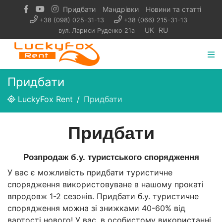
Придбати
Мандрівки
Новини та статті
+38 (098) 025-31-13
+38 (066) 215-31-13
UK
RU
вул. Лариси Руденко 21а
Придбати
LuckyFox Rent
Придбати
Придбати
Розпродаж б.у. туристського спорядження
У вас є можливість придбати туристичне
спорядження використовуване в нашому прокаті
впродовж 1-2 сезонів. Придбати б.у. туристичне
спорядження можна зі знижками 40-60% від
вартості нового! У вас, в особистому використанні