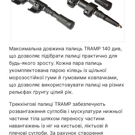
Максимальна довжина палиць TRAMP 140 див,
що дозволяє підібрати палиці практично для
будь-якого зросту. Кожна пара палиць
укомплектована парою кілець із щільної
морозостійкої гуми й гумовими ковпачками,
що дозволяє використовувати палиці на різних
рельєфах ґрунту цілий рік.
Tреккінгові палиці TRAMP забезпечують
розвантаження суглобів і мускулатури нижньої
частини тіла шляхом переносу частини
навантажень із ніг на кистьові, ліктьові й
плечові суглоби. За рахунок створення