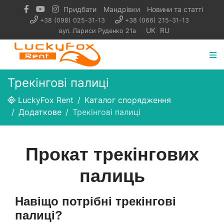
Придбати
Мандрівки
Новини та статті
+38 (098) 025-31-13
+38 (066) 215-31-13
UK
RU
вул. Лариси Руденко 21а
Трекінгові палиці
LuckyFox Rent
Каталог спорядження
Додаткове
Трекінгові палиці
Прокат трекінгових
палиць
Навіщо потрібні трекінгові
палиці?