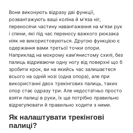
Вони виконують відразу дві функції,
розвантажують ваші коліна й м'яза ніг,
переносячи частину навантаження на м'язи рук
і спини, які під час переносу важкого рюкзака
ніяк не використовуються. Другою функцією є
одержання вами третьої точки опори.
Наприклад на мокрому кам'янистому схилі, без
палиць відриваючи одну ногу від поверхні що б
зробити крок, ви на якийсь час залишаєтеся
всього на одній нозі (одна опора), але при
використанні двох трекінгових палиць, таких
опор стає одразу три. Але недостатньо просто
взяти палиці в руки, їх ще потрібно правильно
відрегулювати й правильно ходити з ними.
Як налаштувати трекінгові
палиці?