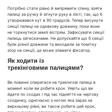
Потрібно стати рівно й випрямити спину, взяти
палиці за ручку й зігнути руку в лікті, так, що б
утворювався кут в 90 градусів. Тепер висунути
секції палиці на однакову довжину, поки вони
не торкнутися землі вістрям. Зафіксувати секції
палиць затискачами. Не допускайте що б секції
були різної довжини та виходили за помітку
stop на секції, це може зламати фіксатор.
Як ходити із
трекінговими палицями?
Ви повинні опиратися на трекінгові палиці в
момент коли ви робите крок. Уявіть що ви
йдете по сходах і під час підняття на чергову
сходинку, одночасно з ногою яка зараз на
верхньому рівні, ви також робите цей крок,