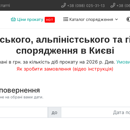
татті
+38 (098) 025-31-13
+38 (0
Ціни прокату
Каталог спорядження
HOT
ського, альпіністського та 
спорядження в Києві
ані в грн. за кількість діб прокату на 2026 р. Див.
Умови
Як зробити замовлення (відео інструкція)
 повернення
не на обрані вами дати.
до