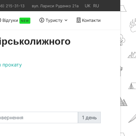
UK
RU
66) 215-31-13
вул. Лариси Руденко 21а
Відгуки
Туристу
Контакти
NEW
гірськолижного
 прокату
1 день