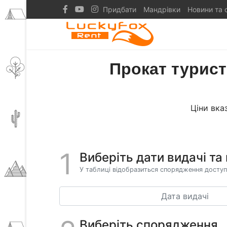
Придбати
Мандрівки
Новини та с
Прокат турист
Ціни вказ
1
Виберіть дати видачі та
У таблиці відобразиться спорядження доступ
Виберіть спорядження