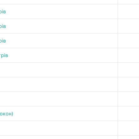
рів
рів
рів
трів
Кокон)