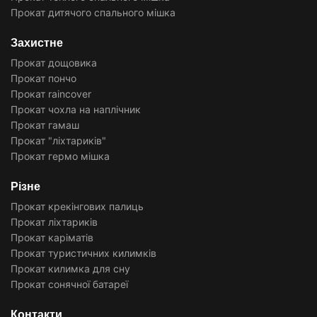
Прокат дитячого спального мішка
Захистне
Прокат дощовика
Прокат пончо
Прокат raincover
Прокат чохла на наплічник
Прокат гамаш
Прокат "ліхтариків"
Прокат гермо мішка
Різне
Прокат крекінгових палиць
Прокат ліхтариків
Прокат каріматів
Прокат туристичних килимків
Прокат килимка для сну
Прокат сонячної батареї
Контакти