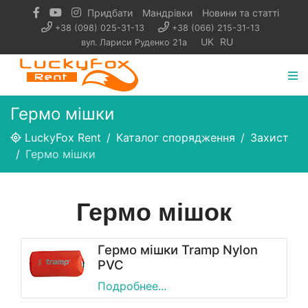
Придбати
Мандрівки
Новини та статті
+38 (098) 025-31-13
+38 (066) 215-31-13
UK
RU
вул. Лариси Руденко 21а
Гермо мішки
LuckyFox Rent
Каталог спорядження
Захист
Гермо мішки
Гермо мішок
Гермо мішки Tramp Nylon
PVC
Подробнее...