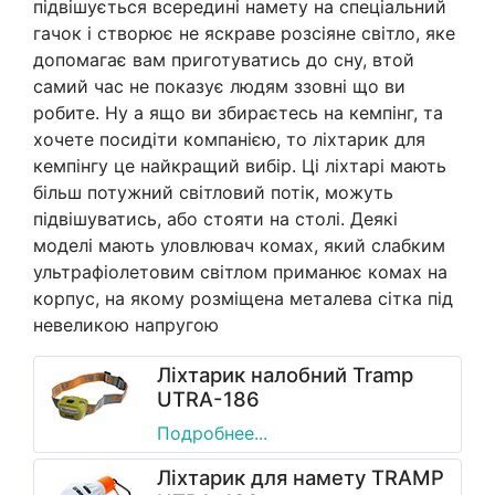
підвішується всередині намету на спеціальний
гачок і створює не яскраве розсіяне світло, яке
допомагає вам приготуватись до сну, втой
самий час не показує людям ззовні що ви
робите. Ну а ящо ви збираєтесь на кемпінг, та
хочете посидіти компанією, то ліхтарик для
кемпінгу це найкращий вибір. Ці ліхтарі мають
більш потужний світловий потік, можуть
підвішуватись, або стояти на столі. Деякі
моделі мають уловлювач комах, який слабким
ультрафіолетовим світлом приманює комах на
корпус, на якому розміщена металева сітка під
невеликою напругою
Ліхтарик налобний Tramp
UTRA-186
Подробнее...
Ліхтарик для намету TRAMP