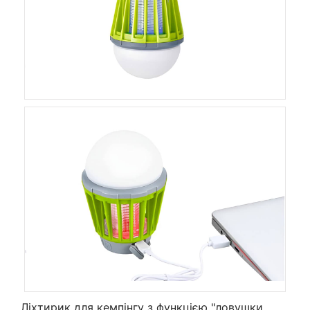
Ліхтирик для кемпінгу з функцією "ловушки