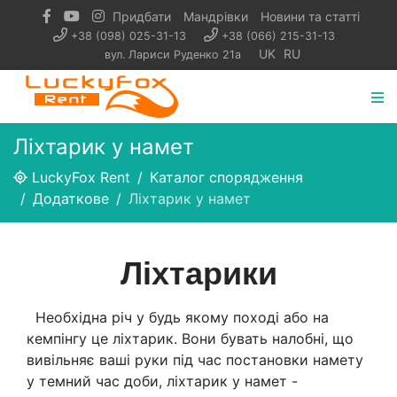
Придбати
Мандрівки
Новини та статті
+38 (098) 025-31-13
+38 (066) 215-31-13
UK
RU
вул. Лариси Руденко 21а
Ліхтарик у намет
LuckyFox Rent
Каталог спорядження
Додаткове
Ліхтарик у намет
Ліхтарики
Необхідна річ у будь якому поході або на
кемпінгу це ліхтарик. Вони бувать налобні, що
вивільняє ваші руки під час постановки намету
у темний час доби, ліхтарик у намет -