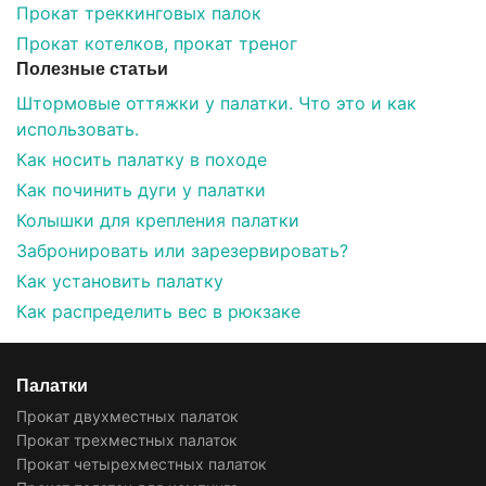
Прокат треккинговых палок
Прокат котелков, прокат треног
Полезные статьи
Штормовые оттяжки у палатки. Что это и как
использовать.
Как носить палатку в походе
Как починить дуги у палатки
Колышки для крепления палатки
Забронировать или зарезервировать?
Как установить палатку
Как распределить вес в рюкзаке
Палатки
Прокат двухместных палаток
Прокат трехместных палаток
Прокат четырехместных палаток