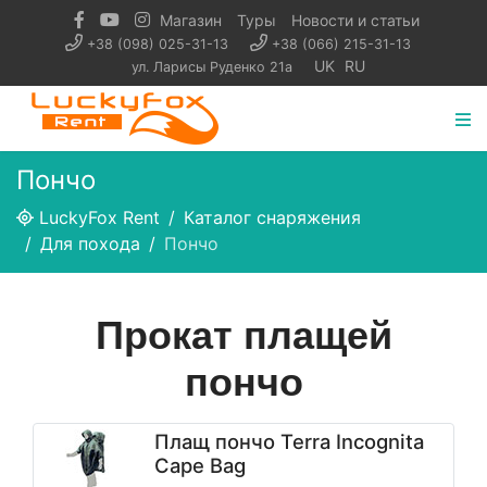
Магазин
Туры
Новости и статьи
+38 (098) 025-31-13
+38 (066) 215-31-13
UK
RU
ул. Ларисы Руденко 21а
Пончо
LuckyFox Rent
Каталог снаряжения
Для похода
Пончо
Прокат плащей
пончо
Плащ пончо Terra Incognita
Cape Bag