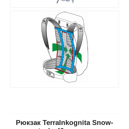
Рюкзак TerraInkognita Snow-