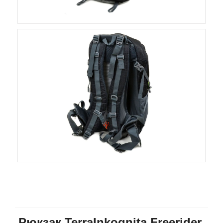
Рюкзак TerraInkognita Freerider,