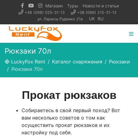
Магазин
Туры
Новости и статьи
+38 (098) 025-31-13
+38 (066) 215-31-13
UK
RU
ул. Ларисы Руденко 21а
Рюкзаки 70л
LuckyFox Rent
Каталог снаряжения
Рюкзаки
Рюкзаки 70л
Прокат рюкзаков
Собираетесь в свой первый поход? Вот
вам несколько советов о том как
осуществить прокат рюкзаков и их
настройку под себя.