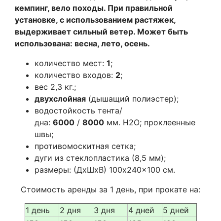
кемпинг, вело походы. При правильной
установке, с использованием растяжек,
выдерживает сильный ветер. Может быть
использована: весна, лето, осень.
количество мест:
1
;
количество входов:
2
;
вес 2,3 кг.;
двухслойная
(дышащий полиэстер);
водостойкость тента/
дна:
6000
/
8000
мм. Н2О; проклеенные
швы;
противомоскитная сетка;
дуги из стеклопластика (8,5 мм);
размеры: (ДхШхВ) 100x240x100 см.
Стоимость аренды за 1 день, при прокате на:
1 день
2 дня
3 дня
4 дней
5 дней