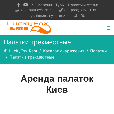
Магазин
Туры
Новости и статьи
+38 (098) 025-31-13
+38 (066) 215-31-13
UK
RU
ул. Ларисы Руденко 21а
Палатки трехместные
LuckyFox Rent
Каталог снаряжения
Палатки
Палатки трехместные
Аренда палаток
Киев