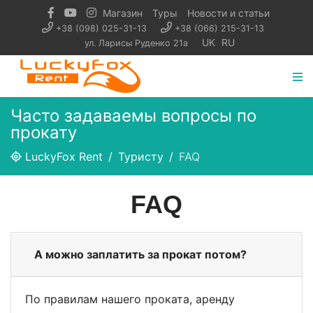
Магазин
Туры
Новости и статьи
+38 (098) 025-31-13
+38 (066) 215-31-13
UK
RU
ул. Ларисы Руденко 21а
Часто задаваемы вопросы по
прокату
LuckyFox Rent
Туристу
FAQ
FAQ
А можно заплатить за прокат потом?
По правилам нашего проката, аренду