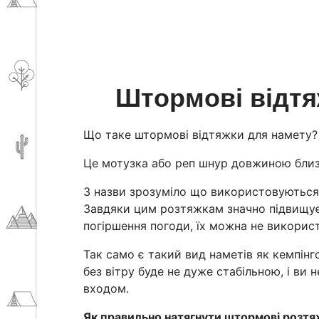
Штормові відтя
Що таке штормові відтяжки для намету?
Це мотузка або реп шнур довжиною близьк
З назви зрозуміло що використовуються 
Завдяки цим розтяжкам значно підвищуєт
погіршення погоди, їх можна не викорис
Так само є такий вид наметів як кемпінг
без вітру буде не дуже стабільною, і ви
входом.
Як правильно натягнути штормові розт