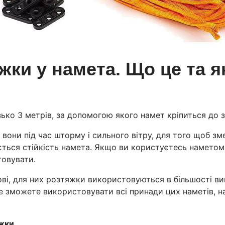
жки у намета. Що це та я
о 3 метрів, за допомогою якого намет кріпиться до зем
вони під час шторму і сильного вітру, для того щоб зм
ься стійкість намета. Якщо ви користуєтесь наметом в
товувати.
ові, для них розтяжки використовуються в більшості вип
 не зможете використовувати всі принади цих наметів, н
яжки