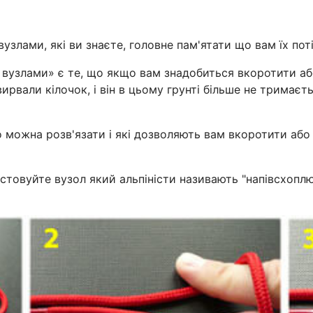
злами, які ви знаєте, головне пам'ятати що вам їх пот
 вузлами» є те, що якщо вам знадобиться вкоротити аб
ирвали кілочок, і він в цьому грунті більше не тримаєть
ко можна розв'язати і які дозволяють вам вкоротити аб
стовуйте вузол який альпіністи називають "напівсхоплю