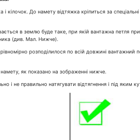
 і кілочок. До намету відтяжка кріпиться за спеціальні 
вається в землю буде таке, при якій вантажна петля п
ника (див. Мал. Нижче).
рівномірно розподілилося по всій довжині вантажний пет
д намету, як показано на зображенні нижче.
но і не правильно натягувати відтягнення і під яким к