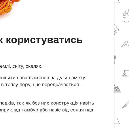
к користуватись
лі, снігу, скелях.
еншити навантаження на дуги намету.
 теплу пору, і не передбачається
адків, так як без них конструкція навіть
априклад тамбур або навіс від сонця над