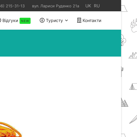
UK
RU
66) 215-31-13
вул. Лариси Руденко 21а
Відгуки
Туристу
Контакти
NEW