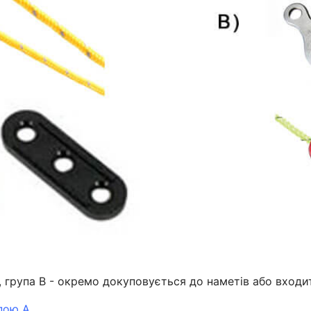
и, група B - окремо докуповується до наметів або вход
пою А.