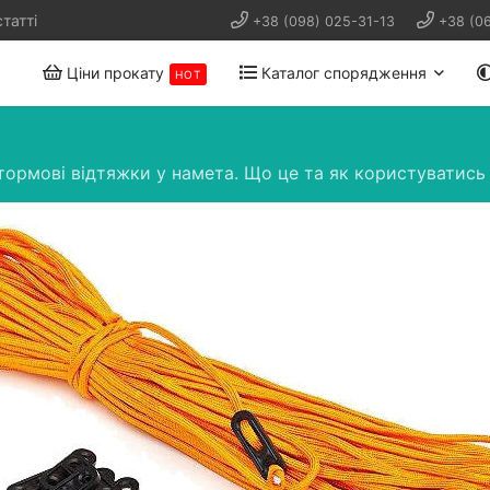
татті
+38 (098) 025-31-13
+38 (0
Ціни прокату
Каталог спорядження
HOT
ормові відтяжки у намета. Що це та як користуватись