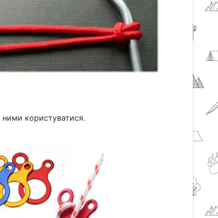
лі ними користуватися.