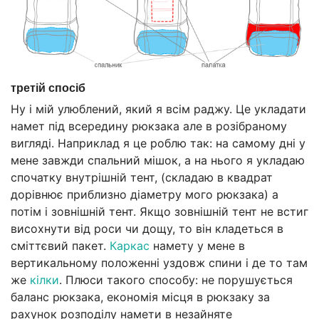
третій спосіб
Ну і мій улюблений, який я всім раджу. Це укладати
намет під всередину рюкзака але в розібраному
вигляді. Наприклад я це роблю так: на самому дні у
мене завжди спальний мішок, а на нього я укладаю
спочатку внутрішній тент, (складаю в квадрат
дорівнює приблизно діаметру мого рюкзака) а
потім і зовнішній тент. Якщо зовнішній тент не встиг
висохнути від роси чи дощу, то він кладеться в
сміттєвий пакет.
Каркас
намету у мене в
вертикальному положенні уздовж спини і де то там
же
кілки
. Плюси такого способу: не порушується
баланс рюкзака, економія місця в рюкзаку за
рахунок розподілу намети в незайняте