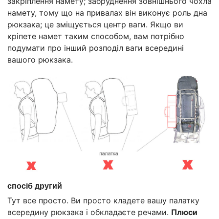
закріплення намету; забруднення зовнішнього чохла
намету, тому що на привалах він виконує роль дна
рюкзака; це зміщується центр ваги. Якщо ви
кріпете намет таким способом, вам потрібно
подумати про інший розподіл ваги всередині
вашого рюкзака.
спосіб другий
Тут все просто. Ви просто кладете вашу палатку
всередину рюкзака і обкладаєте речами.
Плюси